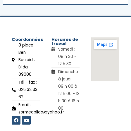
Coordonnées
Horaires de
travail
8 place
Samedi :
Ben
08 h 30 -
Boulaid ,
12 h 30
Blida -
Dimanche
09000
à jeudi :
Tél - fax :
09 h 00 à
025 32 33
12 h 00 - 13
62
h 30 à 16 h
Email :
00
sormedblida@yahoo.fr
F
Y
a
o
c
u
e
t