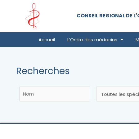
Aller
au
CONSEIL REGIONAL DE L'
contenu
Accueil
L’Ordre des médecins
M
Recherches