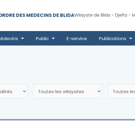
ORDRE DES MEDECINS DE BLIDA
Wilayate de Blida - Djelfa -
édecins
Public
E-service
Publications