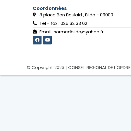
Coordonnées
8 place Ben Boulaid , Blida - 09000
Tél - fax : 025 32 33 62
Email : sormedblida@yahoo.fr
F
Y
a
o
c
u
e
t
b
u
o
b
o
e
© Copyright 2023 | CONSEIL REGIONAL DE L'ORDRE
k